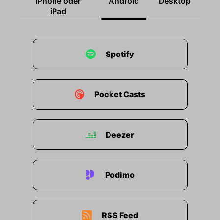
iPhone oder
Android
Desktop
iPad
Spotify
Pocket Casts
Deezer
Podimo
RSS Feed