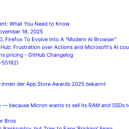
ent: What You Need to Know
November 18, 2025
 Firefox To Evolve Into A "Modern AI Browser"
itHub: Frustration over Actions and Microsoft's AI cou
ns pricing - GitHub Changelog
-55182)
r:innen der App Store Awards 2025 bekannt
wn — because Micron wants to sell its RAM and SSDs 
er Bros
ankruptcy, but Tries to Ease ‘Bricking’ Fears