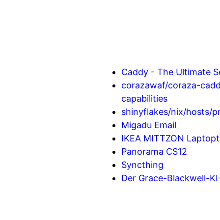
Caddy - The Ultimate 
corazawaf/coraza-caddy
capabilities
shinyflakes/nix/hosts/p
Migadu Email
IKEA MITTZON Laptopti
Panorama CS12
Syncthing
Der Grace-Blackwell-KI